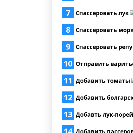
7
Спассеровать лук
8
Спассеровать мор
9
Спассеровать репу
10
Отправить варить
11
Добавить томаты
12
Добавить болгарс
13
Добавть лук-поре
14
Добавить пассеро