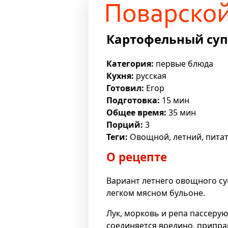
Картофельный суп
Категория:
первые блюда
Кухня:
русская
Готовил:
Егор
Подготовка:
15 мин
Общее время:
35 мин
Порций:
3
Теги:
Овощной, летний, пита
О рецепте
Вариант летнего овощного суп
легком мясном бульоне.
Лук, морковь и репа пассерую
соединяется воедино, припра