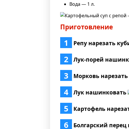
Вода — 1 л.
Приготовление
1
Репу нарезать ку
2
Лук-порей нашинк
3
Морковь нарезать
4
Лук нашинковать
5
Картофель нареза
6
Болгарский перец