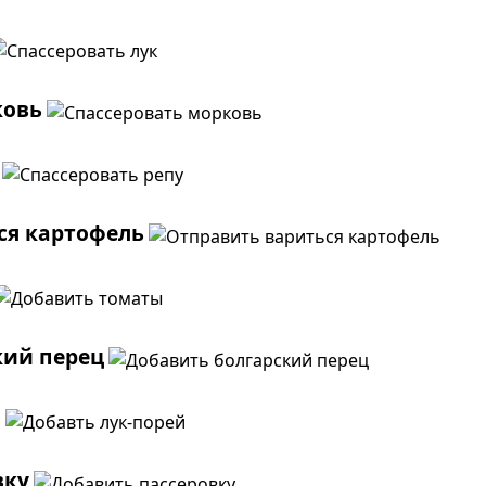
ковь
ся картофель
кий перец
й
вку