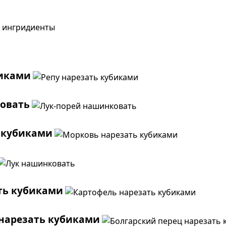
биками
овать
 кубиками
ть кубиками
 нарезать кубиками